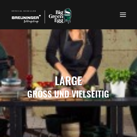
LARGE
GROSS
UND
VIELSEITIG
TELEFON: 07940 918270